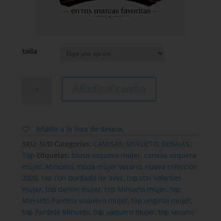
talla
Top
Añadir al carrito
Minueto
Pardela
vaquero
con
Añadir a la lista de deseos
bordado
SKU:
N/D
Categorías:
CAMISAS
,
MINUETO
,
REBAJAS
,
de
Top
Etiquetas:
blusa vaquera mujer
,
camisa vaquera
aves
mujer
,
Minueto
,
moda mujer verano
,
nueva colección
cantidad
2026
,
top con bordado de aves
,
top con volantes
mujer
,
top denim mujer
,
top Minueto mujer
,
top
Minueto Pardela vaquero mujer
,
top original mujer
,
top Pardela Minueto
,
top vaquero mujer
,
top verano