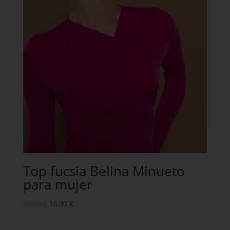
Top fucsia Belina Minueto
para mujer
39,99
€
16,00
€