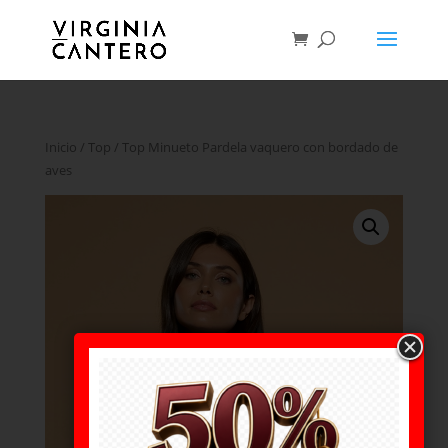
Inicio
/
Top
/ Top Minueto Pardela vaquero con bordado de
aves