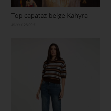
Top capataz beige Kahyra
45,99
€
23,00
€