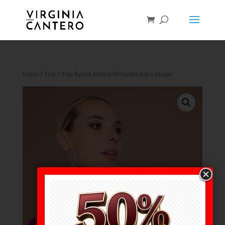
Inicio
/
Top
/ Top fucsia Belina Minueto para mujer