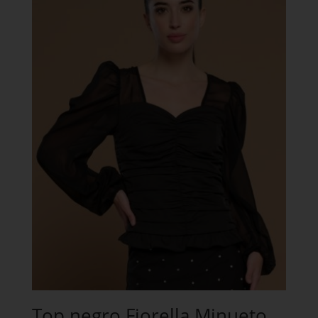
Top negro Fiorella Minueto