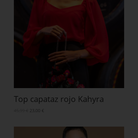
Top capataz rojo Kahyra
45,99
€
23,00
€