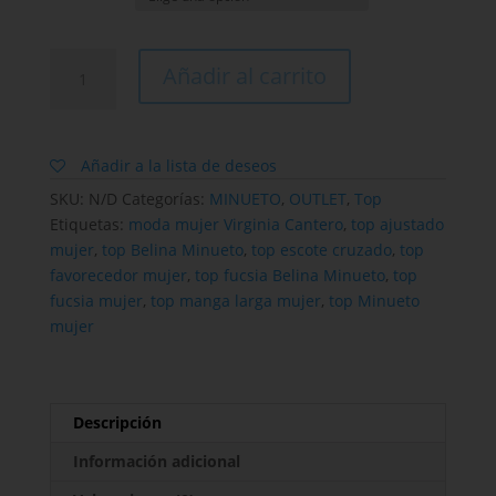
Top
Añadir al carrito
fucsia
Belina
Minueto
para
Añadir a la lista de deseos
mujer
SKU:
N/D
Categorías:
MINUETO
,
OUTLET
,
Top
cantidad
Etiquetas:
moda mujer Virginia Cantero
,
top ajustado
mujer
,
top Belina Minueto
,
top escote cruzado
,
top
favorecedor mujer
,
top fucsia Belina Minueto
,
top
fucsia mujer
,
top manga larga mujer
,
top Minueto
mujer
Descripción
Información adicional