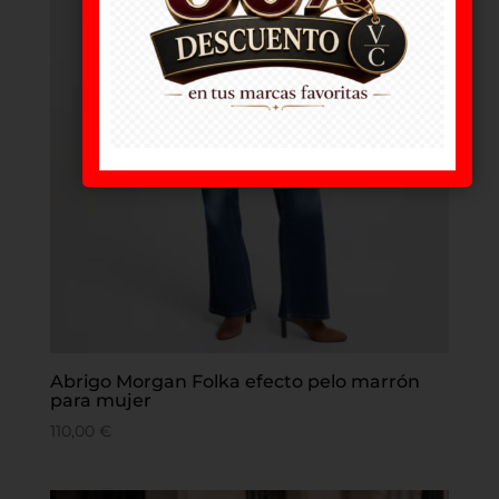
Abrigo Morgan Folka efecto pelo marrón
para mujer
110,00
€