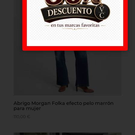
Abrigo Morgan Folka efecto pelo marrón
para mujer
110,00
€