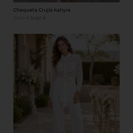
Chaqueta Crujia kahyra
76,99
€
30,80
€