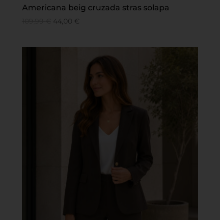
Americana beig cruzada stras solapa
109,99
€
44,00
€