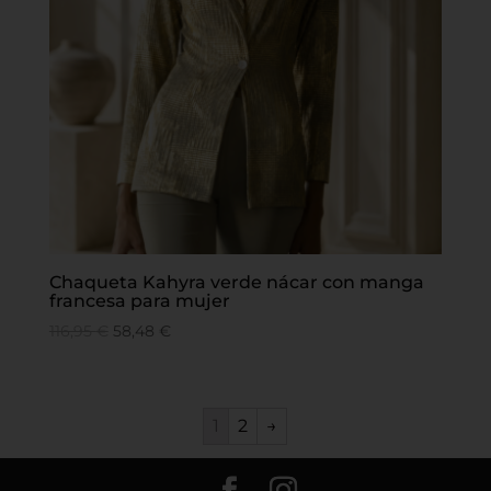
Chaqueta Kahyra verde nácar con manga
francesa para mujer
116,95
€
58,48
€
1
2
→