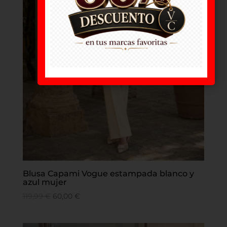
Blusa Capami Vogue estampada blanco y
azul mujer
119,99
€
60,00
€