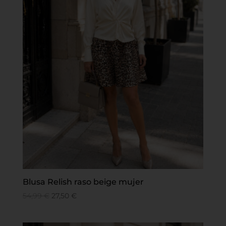
Blusa Relish raso beige mujer
54,99
€
27,50
€