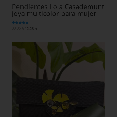
Pendientes Lola Casademunt
joya multicolor para mujer
39,95
€
19,98
€
Valorado en
5
de 5