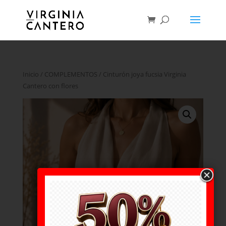
Inicio
/
COMPLEMENTOS
/ Cinturón joya fucsia Virginia
Cantero con flores