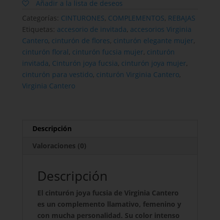
Cantero
Añadir a la lista de deseos
con
Categorías:
CINTURONES
,
COMPLEMENTOS
,
REBAJAS
flores
Etiquetas:
accesorio de invitada
,
accesorios Virginia
cantidad
Cantero
,
cinturón de flores
,
cinturón elegante mujer
,
cinturón floral
,
cinturón fucsia mujer
,
cinturón
invitada
,
Cinturón joya fucsia
,
cinturón joya mujer
,
cinturón para vestido
,
cinturón Virginia Cantero
,
Virginia Cantero
Descripción
Valoraciones (0)
Descripción
El cinturón joya fucsia de Virginia Cantero
es un complemento llamativo, femenino y
con mucha personalidad. Su color intenso