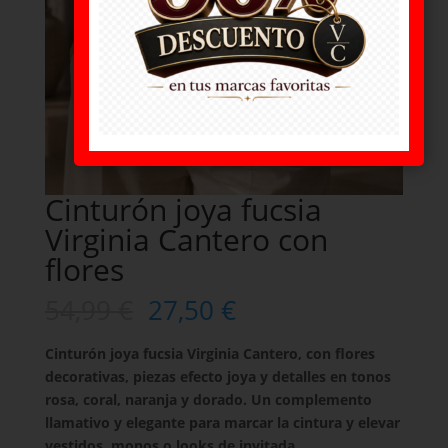
Cinturón joya fucsia
Virginia Cantero con
flores
54,99
€
27,50
€
Cinturón joya fucsia Virginia Cantero, con flores
decorativas, piezas efecto joya y detalles en tonos
rosa, coral, naranja y dorado. Un complemento
llamativo y elegante para marcar la cintura y elevar
vestidos, monos o looks de invitada.