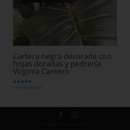
Cartera negra decorada con
hojas doradas y pedrería
Virginia Cantero
54,99
€
27,50
€
Valorado en
5
de 5
© Virginia Cantero 2022