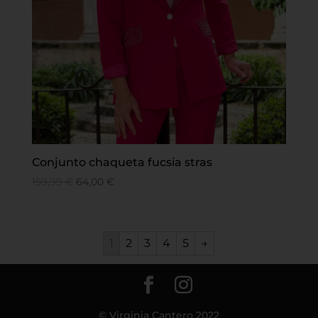
Conjunto chaqueta fucsia stras
159,99
€
64,00
€
1
2
3
4
5
→
© Virginia Cantero 2022