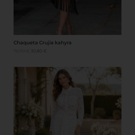
Chaqueta Crujia kahyra
76,99
€
30,80
€