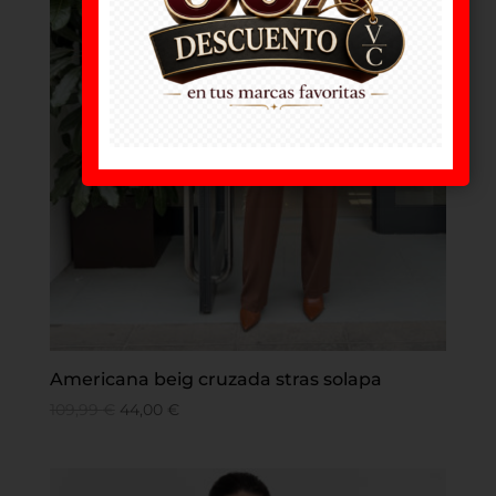
Americana beig cruzada stras solapa
109,99
€
44,00
€