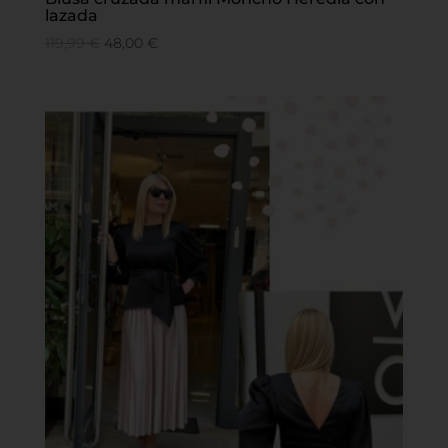
lazada
119,99
€
48,00
€