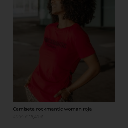
Camiseta rockmantic woman roja
45,99
€
18,40
€