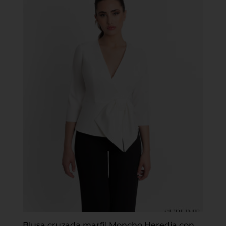
Blusa cruzada marfil Moncho Heredia con