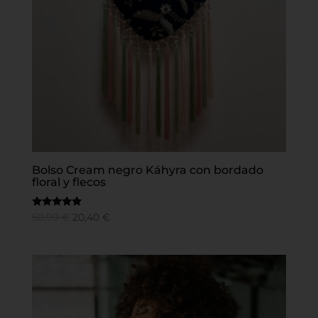
Bolso Cream negro Káhyra con bordado
floral y flecos
Valorado en
50,99
€
20,40
€
5
de 5