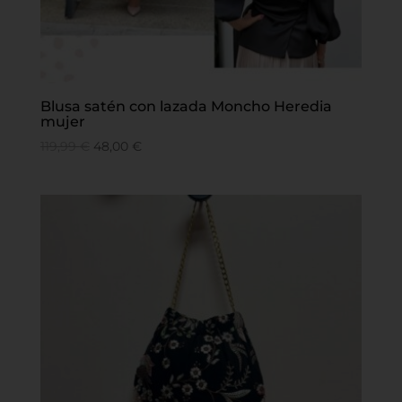
Blusa satén con lazada Moncho Heredia
mujer
119,99
€
48,00
€