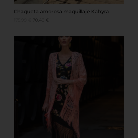
Chaqueta amorosa maquillaje Kahyra
175,99
€
70,40
€