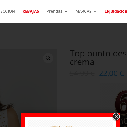
LECCION
REBAJAS
Prendas
MARCAS
Liquidació
a
Top punto de
crema
54,99
€
22,00
€