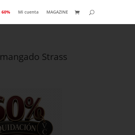
n 60%
Mi cuenta
MAGAZINE
smangado Strass