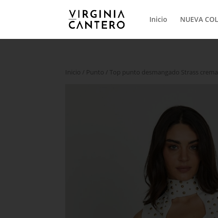
Inicio
NUEVA CO
Inicio
/
Punto
/ Top punto desmangado Strass crem