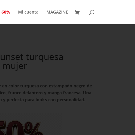
n 60%
Mi cuenta
MAGAZINE
unset turquesa
 mujer
 en color turquesa con estampado negro de
pico, frunce delantero y manga francesa. Una
 y perfecta para looks con personalidad.