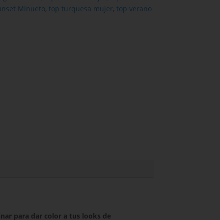
unset Minueto
,
top turquesa mujer
,
top verano
ar para dar color a tus looks de