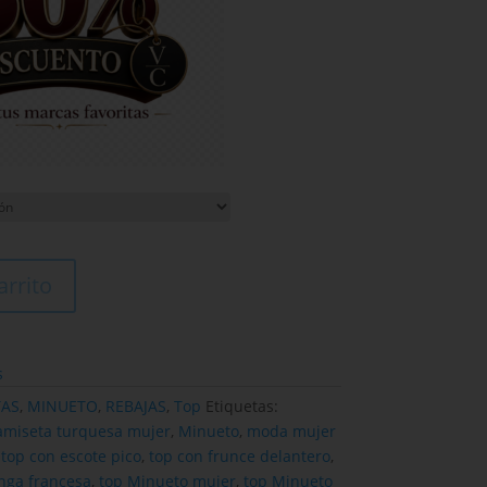
arrito
s
TAS
,
MINUETO
,
REBAJAS
,
Top
Etiquetas:
amiseta turquesa mujer
,
Minueto
,
moda mujer
,
top con escote pico
,
top con frunce delantero
,
nga francesa
,
top Minueto mujer
,
top Minueto