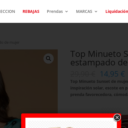
LECCION
REBAJAS
Prendas
MARCAS
Liquidació
do de mujer
Top Minueto S
estampado de
29,90
€
14,95
€
Top Minueto Sunset de mujer
inspiración solar, escote en 
prenda favorecedora, cómoda