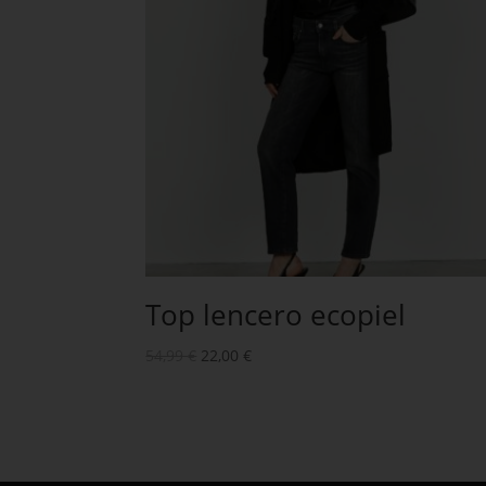
Top lencero ecopiel
54,99
€
22,00
€