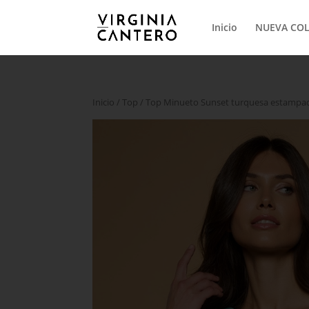
Inicio
NUEVA CO
Inicio
/
Top
/ Top Minueto Sunset turquesa estampa