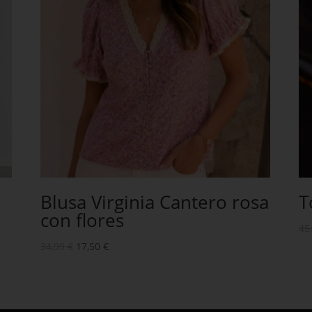
Blusa Virginia Cantero rosa
T
con flores
45
34,99
€
17,50
€