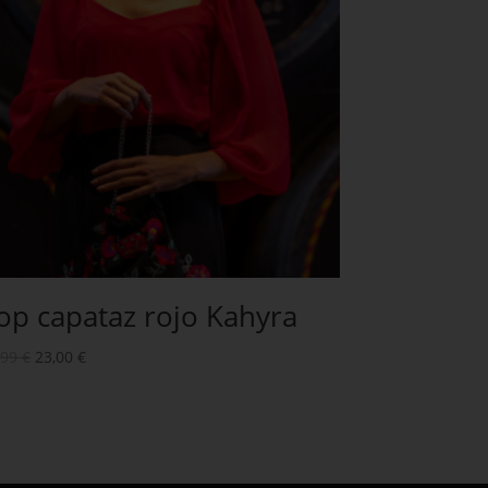
op capataz rojo Kahyra
,99
€
23,00
€