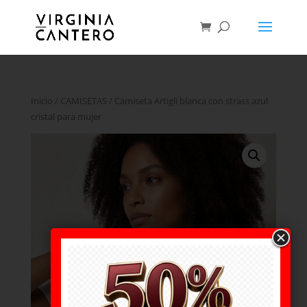
Inicio
/
CAMISETAS
/ Camiseta Artigli blanca con strass azul
cristal para mujer