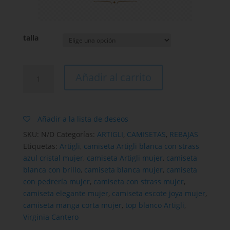
talla
Camiseta
Añadir al carrito
Artigli
blanca
con
strass
Añadir a la lista de deseos
azul
SKU:
N/D
Categorías:
ARTIGLI
,
CAMISETAS
,
REBAJAS
cristal
Etiquetas:
Artigli
,
camiseta Artigli blanca con strass
para
azul cristal mujer
,
camiseta Artigli mujer
,
camiseta
mujer
blanca con brillo
,
camiseta blanca mujer
,
camiseta
cantidad
con pedrería mujer
,
camiseta con strass mujer
,
camiseta elegante mujer
,
camiseta escote joya mujer
,
camiseta manga corta mujer
,
top blanco Artigli
,
Virginia Cantero